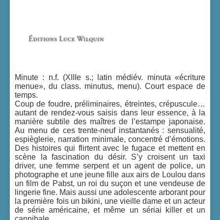
Minute : n.f. (XIIIe s.; latin médiév. minuta «écriture
menue», du class. minutus, menu). Court espace de
temps.
Coup de foudre, préliminaires, étreintes, crépuscule…
autant de rendez-vous saisis dans leur essence, à la
manière subtile des maîtres de l’estampe japonaise.
Au menu de ces trente-neuf instantanés : sensualité,
espièglerie, narration minimale, concentré d’émotions.
Des histoires qui flirtent avec le fugace et mettent en
scène la fascination du désir. S’y croisent un taxi
driver, une femme serpent et un agent de police, un
photographe et une jeune fille aux airs de Loulou dans
un film de Pabst, un roi du suçon et une vendeuse de
lingerie fine. Mais aussi une adolescente arborant pour
la première fois un bikini, une vieille dame et un acteur
de série américaine, et même un sériai killer et un
cannibale.